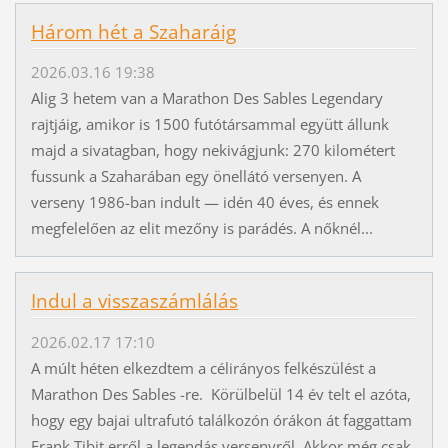
Három hét a Szaharáig
2026.03.16 19:38
Alig 3 hetem van a Marathon Des Sables Legendary
rajtjáig, amikor is 1500 futótársammal együtt állunk
majd a sivatagban, hogy nekivágjunk: 270 kilométert
fussunk a Szaharában egy önellátó versenyen. A
verseny 1986-ban indult — idén 40 éves, és ennek
megfelelően az elit mezőny is parádés. A nőknél...
Indul a visszaszámlálás
2026.02.17 17:10
A múlt héten elkezdtem a célirányos felkészülést a
Marathon Des Sables -re. Körülbelül 14 év telt el azóta,
hogy egy bajai ultrafutó találkozón órákon át faggattam
Frank Tibit erről a legendás versenyről. Akkor még csak