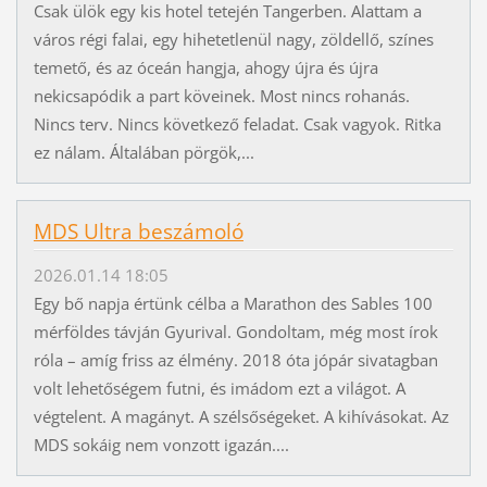
Csak ülök egy kis hotel tetején Tangerben. Alattam a
város régi falai, egy hihetetlenül nagy, zöldellő, színes
temető, és az óceán hangja, ahogy újra és újra
nekicsapódik a part köveinek. Most nincs rohanás.
Nincs terv. Nincs következő feladat. Csak vagyok. Ritka
ez nálam. Általában pörgök,...
MDS Ultra beszámoló
2026.01.14 18:05
Egy bő napja értünk célba a Marathon des Sables 100
mérföldes távján Gyurival. Gondoltam, még most írok
róla – amíg friss az élmény. 2018 óta jópár sivatagban
volt lehetőségem futni, és imádom ezt a világot. A
végtelent. A magányt. A szélsőségeket. A kihívásokat. Az
MDS sokáig nem vonzott igazán....