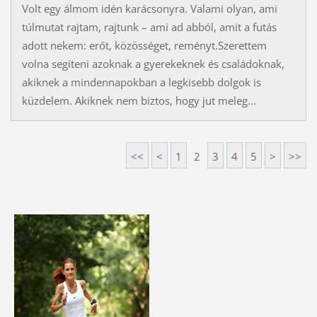
Volt egy álmom idén karácsonyra. Valami olyan, ami
túlmutat rajtam, rajtunk – ami ad abból, amit a futás
adott nekem: erőt, közösséget, reményt.Szerettem
volna segíteni azoknak a gyerekeknek és családoknak,
akiknek a mindennapokban a legkisebb dolgok is
küzdelem. Akiknek nem biztos, hogy jut meleg...
<<
<
1
2
3
4
5
>
>>