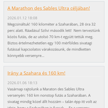
A Marathon des Sables Ultra céljában!
2026.01.12 18:08
Megcsináltuk! 160 kilométer a Szaharában, 28 óra 32
perc alatt. Ráadásul Szilvi második lett! Nem terveztünk
közös futás, de az utolsó 70 km-t együtt tettük meg.
Biztos értelmezhetetlen egy 100 mérföldes sivatagi
futással kapcsolatos várakozásunk, de mindketten
könnyebb versenyre...
Irány a Szahara és 160 km!
2026.01.06 18:13
Vasárnap rajtolunk a Maraton des Sables Ultra
versenyén: 160 km nonstop futás a Szaharában. A
sivatag mindig közel állt hozzám – talán épp itt volt az
ideje, hogy a Szaharában is fussak... Ez a verseny