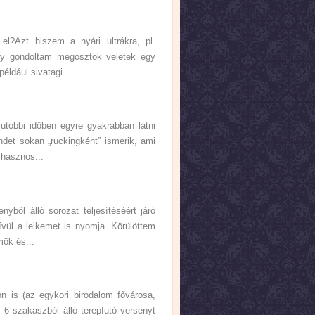
l?Azt hiszem a nyári ultrákra, pl.
 így gondoltam megosztok veletek egy
ldául sivatagi...
utóbbi időben egyre gyakrabban látni
ndet sokan „ruckingként” ismerik, ami
 hasznos...
yből álló sorozat teljesítéséért járó
vül a lelkemet is nyomja. Körülöttem
mök és...
on is (az egykori birodalom fővárosa,
, 6 szakaszból álló terepfutó versenyt