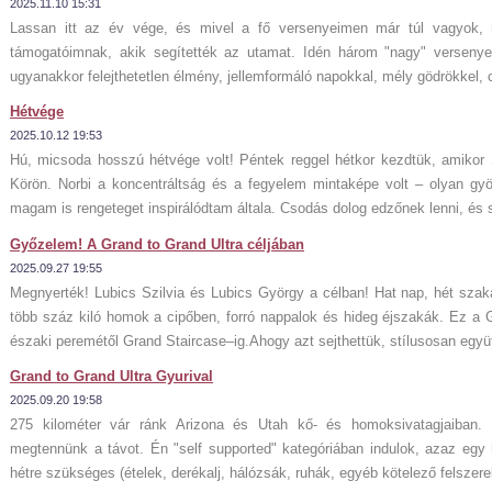
2025.11.10 15:31
Lassan itt az év vége, és mivel a fő versenyeimen már túl vagyok,
támogatóimnak, akik segítették az utamat. Idén három "nagy" versenye
ugyanakkor felejthetetlen élmény, jellemformáló napokkal, mély gödrökkel, 
Hétvége
2025.10.12 19:53
Hú, micsoda hosszú hétvége volt! Péntek reggel hétkor kezdtük, amikor S
Körön. Norbi a koncentráltság és a fegyelem mintaképe volt – olyan gyön
magam is rengeteget inspirálódtam általa. Csodás dolog edzőnek lenni, és s
Győzelem! A Grand to Grand Ultra céljában
2025.09.27 19:55
Megnyerték! Lubics Szilvia és Lubics György a célban! Hat nap, hét sza
több száz kiló homok a cipőben, forró nappalok és hideg éjszakák. Ez a 
északi peremétől Grand Staircase–ig.Ahogy azt sejthettük, stílusosan együtt
Grand to Grand Ultra Gyurival
2025.09.20 19:58
275 kilométer vár ránk Arizona és Utah kő- és homoksivatagjaiban. 
megtennünk a távot. Én "self supported" kategóriában indulok, azaz egy
hétre szükséges (ételek, derékalj, hálózsák, ruhák, egyéb kötelező felszerel