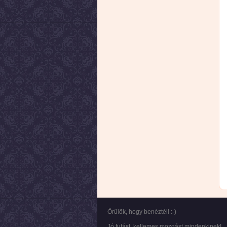
Örülök, hogy benéztél! :-)
Jó futást, kellemes mozgást mindenkinek!