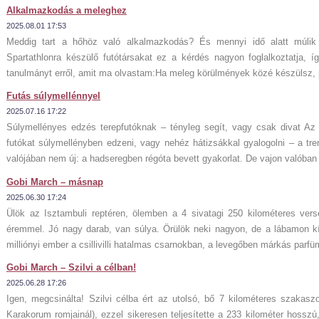
Alkalmazkodás a meleghez
2025.08.01 17:53
Meddig tart a hőhöz való alkalmazkodás? És mennyi idő alatt múlik e
Spartathlonra készülő futótársakat ez a kérdés nagyon foglalkoztatja,
tanulmányt erről, amit ma olvastam:Ha meleg körülmények közé készülsz, pé
Futás súlymellénnyel
2025.07.16 17:22
Súlymellényes edzés terepfutóknak – tényleg segít, vagy csak divat Az 
futókat súlymellényben edzeni, vagy nehéz hátizsákkal gyalogolni – a tre
valójában nem új: a hadseregben régóta bevett gyakorlat. De vajon valóban
Gobi March – másnap
2025.06.30 17:24
Ülök az Isztambuli reptéren, ölemben a 4 sivatagi 250 kilométeres versen
éremmel. Jó nagy darab, van súlya. Örülök neki nagyon, de a lábamon kí
milliónyi ember a csillivilli hatalmas csarnokban, a levegőben márkás parfü
Gobi March – Szilvi a célban!
2025.06.28 17:26
Igen, megcsinálta! Szilvi célba ért az utolsó, bő 7 kilométeres szakasz
Karakorum romjainál), ezzel sikeresen teljesítette a 233 kilométer hosszú