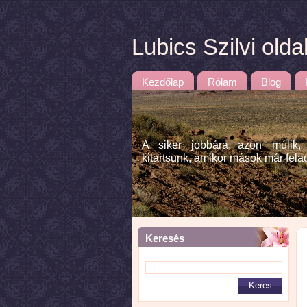
Lubics Szilvi olda
Kezdőlap
Rólam
Blog
A siker jobbára azon múlik,
kitartsunk, amikor mások már fela
Keresés