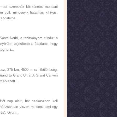
 most szeretnék köszönetet mondani
m volt, mindegyik hatalmas kihívás,
csodálatos...
ánta Norbi, a tanítványom elindult a
yörűen teljesítette a feladatot, hogy
egíteni...
kasz, 275 km, 4500 m szintkülönbség,
Grand to Grand Ultra. A Grand Canyon
 érkezett...
Hét nap alatt, hat szakaszban kell
 hátizsákban viszek mindent, ami egy
és), Gyuri...