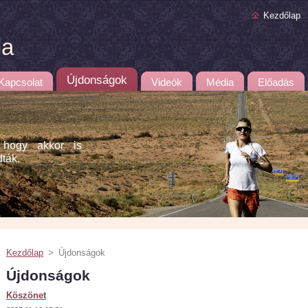
Kezdőlap
la
Újdonságok
Kapcsolat
Videók
Média
Előadás
 hogy akkor is
dták.
Kezdőlap
>
Újdonságok
Újdonságok
Köszönet