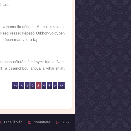
rte...
 szintemelkedéssel. A mai szakasz
ökség részét képező Orkhon-völgyben
erőben más volt a táj...
tegnap délutáni élményeit írja le. Nem
nk a csarnokból, ahova a vihar miatt
<<
<
1
2
3
4
5
>
>>
Oldaltérkép
Nyomtatás
RSS