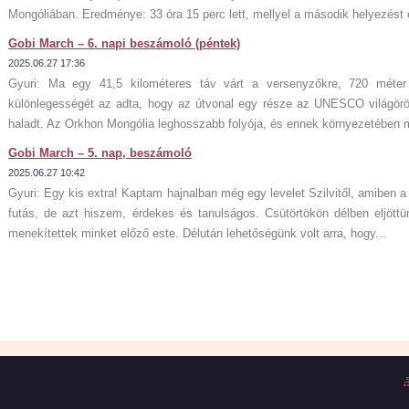
Mongóliában. Eredménye: 33 óra 15 perc lett, mellyel a második helyezést é
Gobi March – 6. napi beszámoló (péntek)
2025.06.27 17:36
Gyuri: Ma egy 41,5 kilométeres táv várt a versenyzőkre, 720 méter
különlegességét az adta, hogy az útvonal egy része az UNESCO világör
haladt. Az Orkhon Mongólia leghosszabb folyója, és ennek környezetében m
Gobi March – 5. nap, beszámoló
2025.06.27 10:42
Gyuri: Egy kis extra! Kaptam hajnalban még egy levelet Szilvitől, amiben a 
futás, de azt hiszem, érdekes és tanulságos. Csütörtökön délben eljöttü
menekítettek minket előző este. Délután lehetőségünk volt arra, hogy...