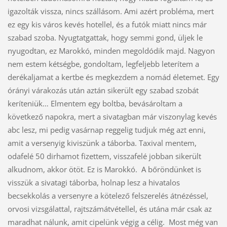
igazolták vissza, nincs szállásom. Ami azért probléma, mert
ez egy kis város kevés hotellel, és a futók miatt nincs már
szabad szoba. Nyugtatgattak, hogy semmi gond, üljek le
nyugodtan, ez Marokkó, minden megoldódik majd. Nagyon
nem estem kétségbe, gondoltam, legfeljebb leterítem a
derékaljamat a kertbe és megkezdem a nomád életemet. Egy
órányi várakozás után aztán sikerült egy szabad szobát
keríteniük… Elmentem egy boltba, bevásároltam a
következő napokra, mert a sivatagban már viszonylag kevés
abc lesz, mi pedig vasárnap reggelig tudjuk még azt enni,
amit a versenyig kiviszünk a táborba. Taxival mentem,
odafelé 50 dirhamot fizettem, visszafelé jobban sikerült
alkudnom, akkor ötöt. Ez is Marokkó. A bőröndünket is
visszük a sivatagi táborba, holnap lesz a hivatalos
becsekkolás a versenyre a kötelező felszerelés átnézéssel,
orvosi vizsgálattal, rajtszámátvétellel, és utána már csak az
maradhat nálunk, amit cipelünk végig a célig. Most még van