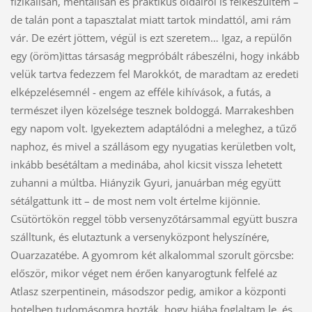
fizikálisan, mentálisan és praktikus oldalról is felkészültem –
de talán pont a tapasztalat miatt tartok mindattól, ami rám
vár. De ezért jöttem, végül is ezt szeretem… Igaz, a repülőn
egy (öröm)ittas társaság megpróbált rábeszélni, hogy inkább
velük tartva fedezzem fel Marokkót, de maradtam az eredeti
elképzelésemnél - engem az efféle kihívások, a futás, a
természet ilyen közelsége tesznek boldoggá. Marrakeshben
egy napom volt. Igyekeztem adaptálódni a meleghez, a tűző
naphoz, és mivel a szállásom egy nyugatias kerületben volt,
inkább besétáltam a medinába, ahol kicsit vissza lehetett
zuhanni a múltba. Hiányzik Gyuri, januárban még együtt
sétálgattunk itt – de most nem volt értelme kijönnie.
Csütörtökön reggel több versenyzőtársammal együtt buszra
szálltunk, és elutaztunk a versenyközpont helyszínére,
Ouarzazatébe. A gyomrom két alkalommal szorult görcsbe:
először, mikor véget nem érően kanyarogtunk felfelé az
Atlasz szerpentinein, másodszor pedig, amikor a központi
hotelben tudomásomra hozták, hogy hiába foglaltam le, és