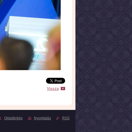
Vissza
Oldaltérkép
Nyomtatás
RSS