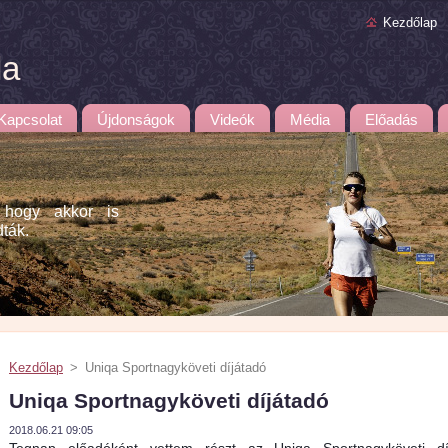
Kezdőlap
la
Kapcsolat
Újdonságok
Videók
Média
Előadás
 hogy akkor is
dták.
Kezdőlap
>
Uniqa Sportnagyköveti díjátadó
Uniqa Sportnagyköveti díjátadó
2018.06.21 09:05