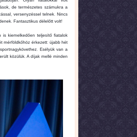
tadóján. Olyan fiatalokkal volt
lások, de természetes számukra a
zással, versenyzéssel telnek. Nincs
enek. Fantasztikus délelőtt volt!
 is kiemelkedően teljesítő fiatalok
t mérföldkőhöz érkezett: újabb hét
 sportnagykövethez. Esélyük van a
erült közülük. A díjak mellé minden