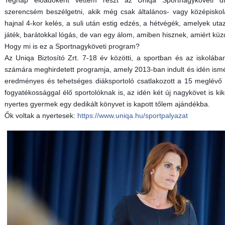
Tegnap előadóként vettem részt az Uniqa Sportnagyköveti díjá
szerencsém beszélgetni, akik még csak általános- vagy középisko
hajnal 4-kor kelés, a suli után estig edzés, a hétvégék, amelyek uta
játék, barátokkal lógás, de van egy álom, amiben hisznek, amiért küzd
Hogy mi is ez a Sportnagyköveti program?
Az Uniqa Biztosító
Zrt. 7-18 év közötti, a
sportban és az iskolában
számára meghirdetett programja, amely 2013-ban indult és idén ismé
eredményes és tehetséges diáksportoló csatlakozott a 15 meglévő
fogyatékossággal élő sportolóknak is, az idén két új nagykövet is kik
nyertes gyermek egy dedikált könyvet is kapott tőlem ajándékba.
Ők voltak a nyertesek:
https://www.uniqa.hu/sportpalyazat