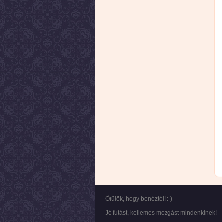
Örülök, hogy benéztél! :-)
Jó futást, kellemes mozgást mindenkinek!