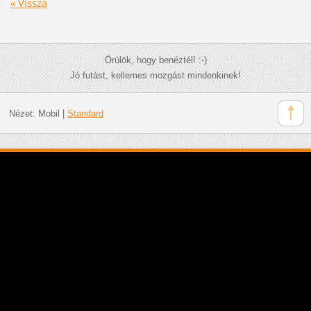
« Vissza
Örülök, hogy benéztél! :-)
Jó futást, kellemes mozgást mindenkinek!
Nézet:
Mobil
|
Standard