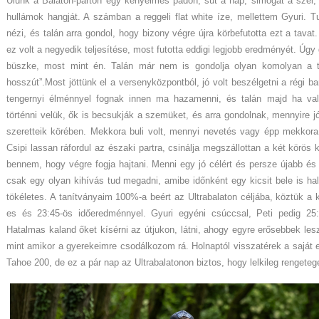
Ülünk a Balaton-parton egy kényelmes padon, süt a nap, simogat a szé
hullámok hangját. A számban a reggeli flat white íze, mellettem Gyuri. 
nézi, és talán arra gondol, hogy bizony végre újra körbefutotta ezt a tavat. 
ez volt a negyedik teljesítése, most futotta eddigi legjobb eredményét. Úg
büszke, most mint én. Talán már nem is gondolja olyan komolyan a t
hosszút”.Most jöttünk el a versenyközpontból, jó volt beszélgetni a régi ba
tengernyi élménnyel fognak innen ma hazamenni, és talán majd ha val
történni velük, ők is becsukják a szemüket, és arra gondolnak, mennyire jó 
szeretteik körében. Mekkora buli volt, mennyi nevetés vagy épp mekkor
Csipi lassan ráfordul az északi partra, csinálja megszállottan a két körös
bennem, hogy végre fogja hajtani. Menni egy jó célért és persze újabb és 
csak egy olyan kihívás tud megadni, amibe időnként egy kicsit bele is ha
tökéletes. A tanítványaim 100%-a beért az Ultrabalaton céljába, köztük a 
es és 23:45-ös időeredménnyel. Gyuri egyéni csúccsal, Peti pedig 25:
Hatalmas kaland őket kísérni az útjukon, látni, ahogy egyre erősebbek lesz
mint amikor a gyerekeimre csodálkozom rá. Holnaptól visszatérek a saját
Tahoe 200, de ez a pár nap az Ultrabalatonon biztos, hogy lelkileg rengetege