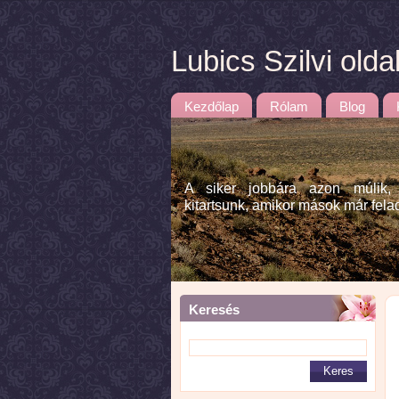
Lubics Szilvi olda
Kezdőlap
Rólam
Blog
A siker jobbára azon múlik,
kitartsunk, amikor mások már fela
Keresés