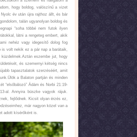
l, becsukom a szemem és hallgatom a
Tudom, hogy boldog, valószínű a vizet
Nyolc év után újra rajthoz állt, és bár
y gondolom, talán ugyanolyan boldog és
egnapi “soha többé nem futok ilyen
rátokkal, látni a rengeteg embert, akik
ami nehéz vagy idegesítő dolog fog
is volt nekik ez a pár nap a barátaik,
a küzdelmek.Aztán eszembe jut, hogy
 küldetését, és szemernyi kétség nincs
újabb tapasztalatok szerzéséért, amit
lunk.Ülök a Balaton partján és minden
két “elsőbálozó” Ádám és Norbi 21:19-
13-al. Annyira büszke vagyok rájuk.
nek, fejlődnek. Kicsit olyan érzés ez,
 edzéseimhez, már nagyon közel van a
t adott kísérőként is.