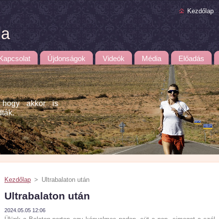
Kezdőlap
la
Kapcsolat
Újdonságok
Videók
Média
Előadás
 hogy akkor is
dták.
Kezdőlap
>
Ultrabalaton után
Ultrabalaton után
2024.05.05 12:06