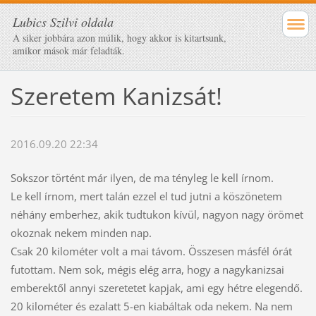
Lubics Szilvi oldala
A siker jobbára azon múlik, hogy akkor is kitartsunk,
amikor mások már feladták.
Szeretem Kanizsát!
2016.09.20 22:34
Sokszor történt már ilyen, de ma tényleg le kell írnom.
Le kell írnom, mert talán ezzel el tud jutni a köszönetem
néhány emberhez, akik tudtukon kívül, nagyon nagy örömet
okoznak nekem minden nap.
Csak 20 kilométer volt a mai távom. Összesen másfél órát
futottam. Nem sok, mégis elég arra, hogy a nagykanizsai
emberektől annyi szeretetet kapjak, ami egy hétre elegendő.
20 kilométer és ezalatt 5-en kiabáltak oda nekem. Na nem