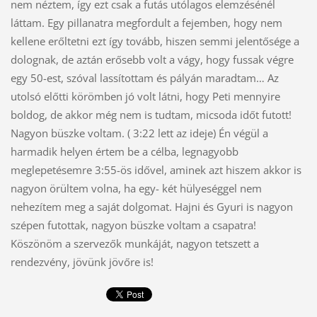
nem néztem, így ezt csak a futás utólagos elemzésénél
láttam. Egy pillanatra megfordult a fejemben, hogy nem
kellene erőltetni ezt így tovább, hiszen semmi jelentősége a
dolognak, de aztán erősebb volt a vágy, hogy fussak végre
egy 50-est, szóval lassítottam és pályán maradtam… Az
utolsó előtti körömben jó volt látni, hogy Peti mennyire
boldog, de akkor még nem is tudtam, micsoda időt futott!
Nagyon büszke voltam. ( 3:22 lett az ideje) Én végül a
harmadik helyen értem be a célba, legnagyobb
meglepetésemre 3:55-ös idővel, aminek azt hiszem akkor is
nagyon örültem volna, ha egy- két hülyeséggel nem
nehezítem meg a saját dolgomat. Hajni és Gyuri is nagyon
szépen futottak, nagyon büszke voltam a csapatra!
Köszönöm a szervezők munkáját, nagyon tetszett a
rendezvény, jövünk jövőre is!