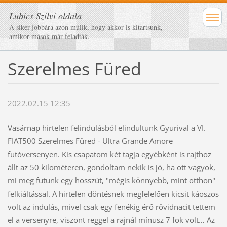
Lubics Szilvi oldala
A siker jobbára azon múlik, hogy akkor is kitartsunk,
amikor mások már feladták.
Szerelmes Füred
2022.02.15 12:35
Vasárnap hirtelen felindulásból elindultunk Gyurival a VI.
FIAT500 Szerelmes Füred - Ultra Grande Amore
futóversenyen. Kis csapatom két tagja egyébként is rajthoz
állt az 50 kilométeren, gondoltam nekik is jó, ha ott vagyok,
mi meg futunk egy hosszút, "mégis könnyebb, mint otthon"
felkiáltással. A hirtelen döntésnek megfelelően kicsit káoszos
volt az indulás, mivel csak egy fenékig érő rövidnacit tettem
el a versenyre, viszont reggel a rajnál mínusz 7 fok volt… Az