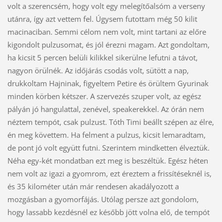
volt a szerencsém, hogy volt egy melegítőalsóm a verseny
utánra, így azt vettem fel. Úgysem futottam még 50 kilit
macinaciban. Semmi célom nem volt, mint tartani az előre
kigondolt pulzusomat, és jól érezni magam. Azt gondoltam,
ha kicsit 5 percen belüli kilikkel sikerülne lefutni a távot,
nagyon örülnék. Az időjárás csodás volt, sütött a nap,
drukkoltam Hajninak, figyeltem Petire és örültem Gyurinak
minden körben kétszer. A szervezés szuper volt, az egész
pályán jó hangulattal, zenével, speakerekkel. Az órán nem
néztem tempót, csak pulzust. Tóth Timi beállt szépen az élre,
én meg követtem. Ha felment a pulzus, kicsit lemaradtam,
de pont jó volt együtt futni. Szerintem mindketten élveztük.
Néha egy-két mondatban ezt meg is beszéltük. Egész héten
nem volt az igazi a gyomrom, ezt éreztem a frissítéseknél is,
és 35 kilométer után már rendesen akadályozott a
mozgásban a gyomorfájás. Utólag persze azt gondolom,
hogy lassabb kezdésnél ez később jött volna elő, de tempót