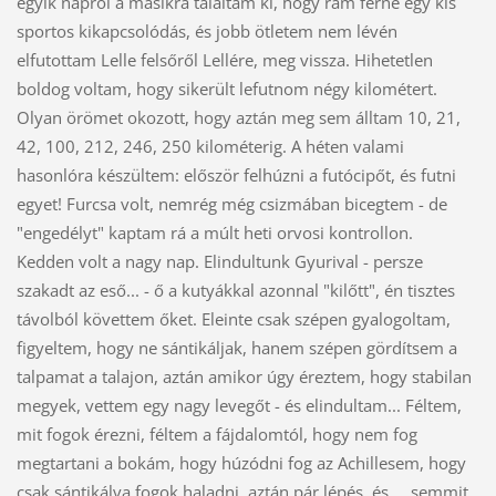
egyik napról a másikra találtam ki, hogy rám férne egy kis
sportos kikapcsolódás, és jobb ötletem nem lévén
elfutottam Lelle felsőről Lellére, meg vissza. Hihetetlen
boldog voltam, hogy sikerült lefutnom négy kilométert.
Olyan örömet okozott, hogy aztán meg sem álltam 10, 21,
42, 100, 212, 246, 250 kilométerig. A héten valami
hasonlóra készültem: először felhúzni a futócipőt, és futni
egyet! Furcsa volt, nemrég még csizmában bicegtem - de
"engedélyt" kaptam rá a múlt heti orvosi kontrollon.
Kedden volt a nagy nap. Elindultunk Gyurival - persze
szakadt az eső... - ő a kutyákkal azonnal "kilőtt", én tisztes
távolból követtem őket. Eleinte csak szépen gyalogoltam,
figyeltem, hogy ne sántikáljak, hanem szépen gördítsem a
talpamat a talajon, aztán amikor úgy éreztem, hogy stabilan
megyek, vettem egy nagy levegőt - és elindultam... Féltem,
mit fogok érezni, féltem a fájdalomtól, hogy nem fog
megtartani a bokám, hogy húzódni fog az Achillesem, hogy
csak sántikálva fogok haladni, aztán pár lépés, és ... semmit