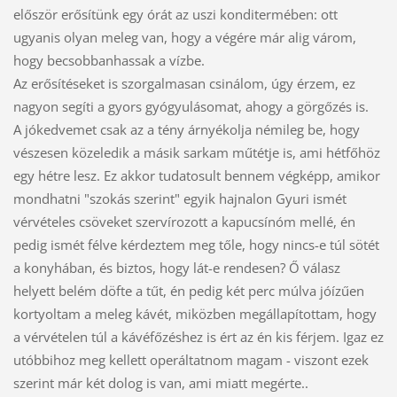
először erősítünk egy órát az uszi konditermében: ott
ugyanis olyan meleg van, hogy a végére már alig várom,
hogy becsobbanhassak a vízbe.
Az erősítéseket is szorgalmasan csinálom, úgy érzem, ez
nagyon segíti a gyors gyógyulásomat, ahogy a görgőzés is.
A jókedvemet csak az a tény árnyékolja némileg be, hogy
vészesen közeledik a másik sarkam műtétje is, ami hétfőhöz
egy hétre lesz. Ez akkor tudatosult bennem végképp, amikor
mondhatni "szokás szerint" egyik hajnalon Gyuri ismét
vérvételes csöveket szervírozott a kapucsínóm mellé, én
pedig ismét félve kérdeztem meg tőle, hogy nincs-e túl sötét
a konyhában, és biztos, hogy lát-e rendesen? Ő válasz
helyett belém döfte a tűt, én pedig két perc múlva jóízűen
kortyoltam a meleg kávét, miközben megállapítottam, hogy
a vérvételen túl a kávéfőzéshez is ért az én kis férjem. Igaz ez
utóbbihoz meg kellett operáltatnom magam - viszont ezek
szerint már két dolog is van, ami miatt megérte..