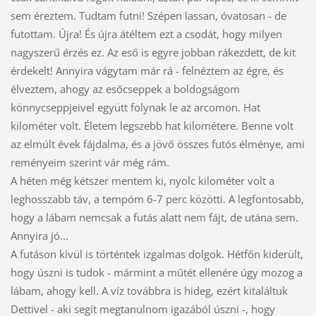
sem éreztem. Tudtam futni! Szépen lassan, óvatosan - de
futottam. Újra! És újra átéltem ezt a csodát, hogy milyen
nagyszerű érzés ez. Az eső is egyre jobban rákezdett, de kit
érdekelt! Annyira vágytam már rá - felnéztem az égre, és
élveztem, ahogy az esőcseppek a boldogságom
könnycseppjeivel együtt folynak le az arcomon. Hat
kilométer volt. Életem legszebb hat kilométere. Benne volt
az elmúlt évek fájdalma, és a jövő összes futós élménye, ami
reményeim szerint vár még rám.
A héten még kétszer mentem ki, nyolc kilométer volt a
leghosszabb táv, a tempóm 6-7 perc közötti. A legfontosabb,
hogy a lábam nemcsak a futás alatt nem fájt, de utána sem.
Annyira jó...
A futáson kívül is történtek izgalmas dolgok. Hétfőn kiderült,
hogy úszni is tudok - mármint a műtét ellenére úgy mozog a
lábam, ahogy kell. A víz továbbra is hideg, ezért kitaláltuk
Dettivel - aki segít megtanulnom igazából úszni -, hogy