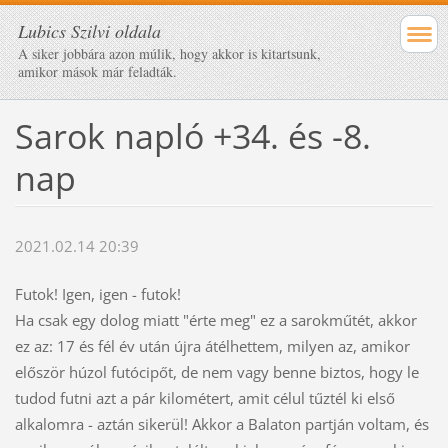
Lubics Szilvi oldala
A siker jobbára azon múlik, hogy akkor is kitartsunk,
amikor mások már feladták.
Sarok napló +34. és -8.
nap
2021.02.14 20:39
Futok! Igen, igen - futok!
Ha csak egy dolog miatt "érte meg" ez a sarokműtét, akkor
ez az: 17 és fél év után újra átélhettem, milyen az, amikor
először húzol futócipőt, de nem vagy benne biztos, hogy le
tudod futni azt a pár kilométert, amit célul tűztél ki első
alkalomra - aztán sikerül! Akkor a Balaton partján voltam, és