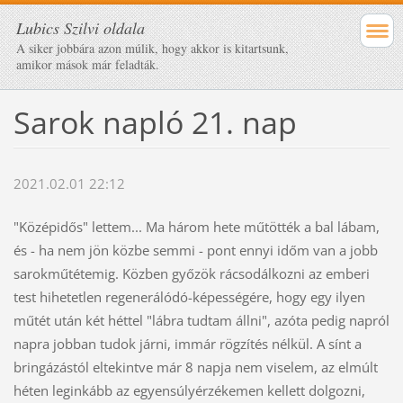
Lubics Szilvi oldala
A siker jobbára azon múlik, hogy akkor is kitartsunk,
amikor mások már feladták.
Sarok napló 21. nap
2021.02.01 22:12
"Középidős" lettem... Ma három hete műtötték a bal lábam,
és - ha nem jön közbe semmi - pont ennyi időm van a jobb
sarokműtétemig. Közben győzök rácsodálkozni az emberi
test hihetetlen regenerálódó-képességére, hogy egy ilyen
műtét után két héttel "lábra tudtam állni", azóta pedig napról
napra jobban tudok járni, immár rögzítés nélkül. A sínt a
bringázástól eltekintve már 8 napja nem viselem, az elmúlt
héten leginkább az egyensúlyérzékemen kellett dolgozni,