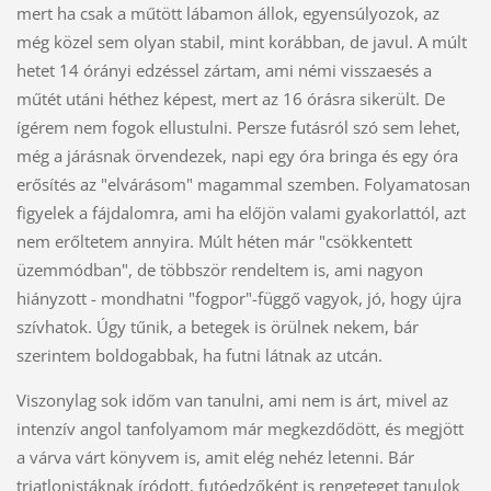
mert ha csak a műtött lábamon állok, egyensúlyozok, az
még közel sem olyan stabil, mint korábban, de javul. A múlt
hetet 14 órányi edzéssel zártam, ami némi visszaesés a
műtét utáni héthez képest, mert az 16 órásra sikerült. De
ígérem nem fogok ellustulni. Persze futásról szó sem lehet,
még a járásnak örvendezek, napi egy óra bringa és egy óra
erősítés az "elvárásom" magammal szemben. Folyamatosan
figyelek a fájdalomra, ami ha előjön valami gyakorlattól, azt
nem erőltetem annyira. Múlt héten már "csökkentett
üzemmódban", de többször rendeltem is, ami nagyon
hiányzott - mondhatni "fogpor"-függő vagyok, jó, hogy újra
szívhatok. Úgy tűnik, a betegek is örülnek nekem, bár
szerintem boldogabbak, ha futni látnak az utcán.
Viszonylag sok időm van tanulni, ami nem is árt, mivel az
intenzív angol tanfolyamom már megkezdődött, és megjött
a várva várt könyvem is, amit elég nehéz letenni. Bár
triatlonistáknak íródott, futóedzőként is rengeteget tanulok