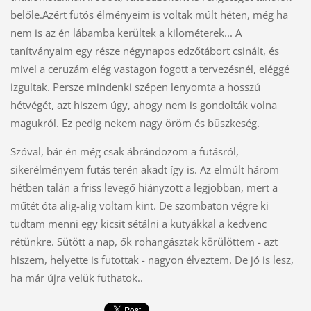
belőle.Azért futós élményeim is voltak múlt héten, még ha
nem is az én lábamba kerültek a kilométerek... A
tanítványaim egy része négynapos edzőtábort csinált, és
mivel a ceruzám elég vastagon fogott a tervezésnél, eléggé
izgultak. Persze mindenki szépen lenyomta a hosszú
hétvégét, azt hiszem úgy, ahogy nem is gondolták volna
magukról. Ez pedig nekem nagy öröm és büszkeség.
Szóval, bár én még csak ábrándozom a futásról,
sikerélményem futás terén akadt így is. Az elmúlt három
hétben talán a friss levegő hiányzott a legjobban, mert a
műtét óta alig-alig voltam kint. De szombaton végre ki
tudtam menni egy kicsit sétálni a kutyákkal a kedvenc
rétünkre. Sütött a nap, ők rohangásztak körülöttem - azt
hiszem, helyette is futottak - nagyon élveztem. De jó is lesz,
ha már újra velük futhatok..