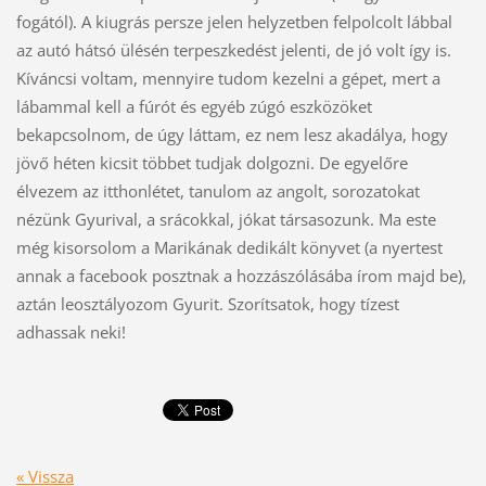
fogától). A kiugrás persze jelen helyzetben felpolcolt lábbal 
az autó hátsó ülésén terpeszkedést jelenti, de jó volt így is. 
Kíváncsi voltam, mennyire tudom kezelni a gépet, mert a 
lábammal kell a fúrót és egyéb zúgó eszközöket 
bekapcsolnom, de úgy láttam, ez nem lesz akadálya, hogy 
jövő héten kicsit többet tudjak dolgozni. De egyelőre 
élvezem az itthonlétet, tanulom az angolt, sorozatokat 
nézünk Gyurival, a srácokkal, jókat társasozunk. Ma este 
még kisorsolom a Marikának dedikált könyvet (a nyertest 
annak a facebook posztnak a hozzászólásába írom majd be), 
aztán leosztályozom Gyurit. Szorítsatok, hogy tízest 
adhassak neki!
« Vissza