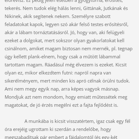
előrevisz. Ez pedig jelen esetben a gyógytorna, erősítés, 
tekerés. Nem tudok elég hálás lenni, Gittának, Jutkának és 
Nikinek, akik segítenek nekem. Személyre szabott 
feladatokat kapok, legyen szó akár felső testes erősítésről, 
akár a lábam tornáztatásásról. Jó, hogy van, aki felügyeli 
ezeket a dolgokat, mert sokszor olyan gyakorlatokat kell 
csinálnom, amiket magam biztosan nem mernék, pl. tegnap 
úgy kellett plank-elnem, hogy csak a műtött lábammal 
tartottam magam. Ráadásul még élvezem is ezeket. Kicsit 
olyan ez, mikor elkezdtem futni: napról napra van 
sikerélményem, mert minden kis apró célnak örülni tudok. 
Ami nem megy egyik nap, arra képes vagyok másnap. 
Mondjuk azt nem mondom, hogy emiatt műtessétek meg 
magatokat, de jó érzés megélni ezt a fajta fejlődést is. 
A munkába is kicsit visszatértem, igaz csak egy fél 
óra erejéig ugrottam ki szerdán a rendelőbe, hogy 
megszabadítsak pár embert a fájdalomtól (és egy-két 