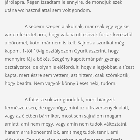
járólapra. Régen izzadtam le ennyire, de mondjuk ezek 
utána wc használattal sem volt gondom. 
A sebeim szépen alakulnak, már csak egy-egy kis 
var emlékeztet arra, hogy valaha ott csövek fúrták keresztül 
a bőrömet, kötni már nem is kell. Sajnos a szurikat még 
kapom. 1-től 10-ig osztályozom Gyurit aszerint, hogy 
mennyire fáj a bökés. Szegény kapott már pár gyenge 
osztályzatot, de olyan is előfordult, hogy a legjobbat, a tízest 
kapta, mert észre sem vettem, azt hittem, csak szórakozik, 
hogy beadta. Nem vagyok könnyű eset neki, tudom. 
A futásra sokszor gondolok, mert hiányzik 
természetesen, de ugyanúgy, mint az ultraversenyek alatt, 
vagy az életben bármikor, most sem sajnálom magam 
amiatt, ami nem megy, vagy amin nem tudok változtatni, 
hanem arra koncentrálok, amit meg tudok tenni, ami 