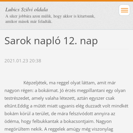
Lubics Szilvi oldala
A siker jobbára azon múlik, hogy akkor is kitartsunk,
amikor mások már feladták.
Sarok napló 12. nap
2021.01.23 20:38
Képzeljétek, ma reggel olyat láttam, amit már 
nagyon régen: a bokáimat. Jó érzés megpillantani egy olyan 
testrészedet, amely valaha létezett, aztán egyszer csak 
eltűnt.Eddig a műtét miatt ugyanis elég duzzadt volt mindkét 
bokám körül a terület, de mára felszívódott annyira az 
ödéma, hogy felbukkantak a bokacsontjaim. Nagyon 
megörültem nekik. A reggelek amúgy még viszonylag 