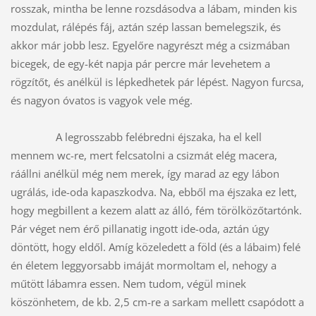
rosszak, mintha be lenne rozsdásodva a lábam, minden kis 
mozdulat, rálépés fáj, aztán szép lassan bemelegszik, és 
akkor már jobb lesz. Egyelőre nagyrészt még a csizmában 
bicegek, de egy-két napja pár percre már levehetem a 
rögzítőt, és anélkül is lépkedhetek pár lépést. Nagyon furcsa, 
és nagyon óvatos is vagyok vele még. 
A legrosszabb felébredni éjszaka, ha el kell 
mennem wc-re, mert felcsatolni a csizmát elég macera, 
ráállni anélkül még nem merek, így marad az egy lábon 
ugrálás, ide-oda kapaszkodva. Na, ebből ma éjszaka ez lett, 
hogy megbillent a kezem alatt az álló, fém törölközőtartónk. 
Pár véget nem érő pillanatig ingott ide-oda, aztán úgy 
döntött, hogy eldől. Amíg közeledett a föld (és a lábaim) felé 
én életem leggyorsabb imáját mormoltam el, nehogy a 
műtött lábamra essen. Nem tudom, végül minek 
köszönhetem, de kb. 2,5 cm-re a sarkam mellett csapódott a 