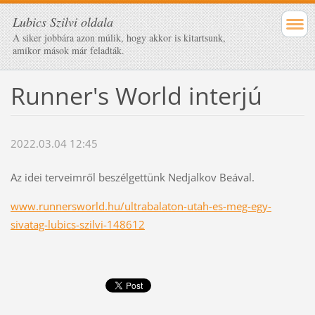
Lubics Szilvi oldala
A siker jobbára azon múlik, hogy akkor is kitartsunk,
amikor mások már feladták.
Runner's World interjú
2022.03.04 12:45
Az idei terveimről beszélgettünk Nedjalkov Beával.
www.runnersworld.hu/ultrabalaton-utah-es-meg-egy-
sivatag-lubics-szilvi-148612