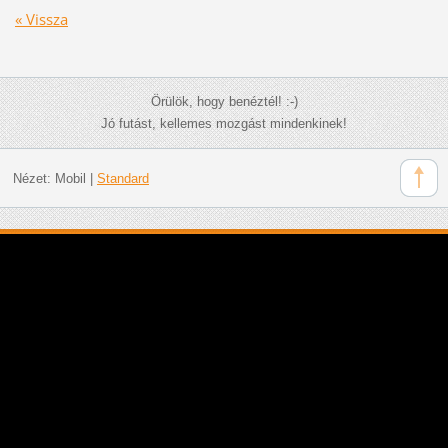
« Vissza
Örülök, hogy benéztél! :-)
Jó futást, kellemes mozgást mindenkinek!
Nézet:
Mobil
|
Standard