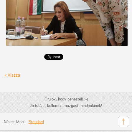
« Vissza
Örülök, hogy benéztél! :-)
Jó futást, kellemes mozgást mindenkinek!
Nézet:
Mobil
|
Standard