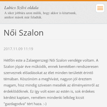
Lubics Szilvi oldala
A siker jobbára azon múlik, hogy akkor is kitartsunk,
amikor mások már feladták.
Női Szalon
2017.11.09 11:19
Hétfőn este a Zalaegerszegi Női Szalon vendége voltam. A
Szalon jópár éve működik, ennek keretében rendszeresen
szerveznek előadásokat az élet minden területét érintő
témában. Köszönöm a meghívást, nagyon jól éreztem
magam, hisz mindig szívesen mesélek az élményeimről az
érdeklődőknek. Ez így volt ezen az estén is, sok érdekes
kérdést kaptam, remélem mindenki lelkileg kicsit
"gazdagodva" tért haza. :-)