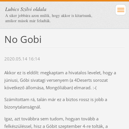
Lubics Szilvi oldala
A siker jobbára azon múlik, hogy akkor is kitartsunk,
amikor mások már feladták.
No Gobi
2020.05.14 16:14
Akkor ez is eldőlt: megkaptam a hivatalos levelet, hogy a
júniusi, Góbi sivatagi versenyem (a 4Deserts sorozat
következő állomása, Mongóliában) elmarad.
:-(
Számítottam rá, talán már ez a biztos rossz is jobb a
bizonytalanságnál.
Igaz, azt továbbra sem tudom, hogyan tovább a
felkészüléssel, hisz a Góbit szeptember 4-re tolták, a