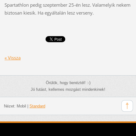
Spartathlon pedig szeptember 25-én lesz. Valamelyik nekem
biztosan kiesik. Ha egyáltalán lesz verseny.
« Vissza
Örülök, hogy benéztél! :-)
Jó futást, kellemes mozgást mindenkinek!
Nézet:
Mobil
|
Standard