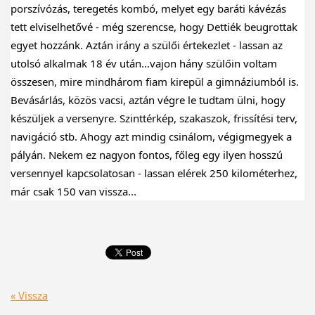
porszívózás, teregetés kombó, melyet egy baráti kávézás 
tett elviselhetővé - még szerencse, hogy Dettiék beugrottak 
egyet hozzánk. Aztán irány a szülői értekezlet - lassan az 
utolsó alkalmak 18 év után...vajon hány szülőin voltam 
összesen, mire mindhárom fiam kirepül a gimnáziumból is. 
Bevásárlás, közös vacsi, aztán végre le tudtam ülni, hogy 
készüljek a versenyre. Szinttérkép, szakaszok, frissítési terv, 
navigáció stb. Ahogy azt mindig csinálom, végigmegyek a 
pályán. Nekem ez nagyon fontos, főleg egy ilyen hosszú 
versennyel kapcsolatosan - lassan elérek 250 kilométerhez, 
már csak 150 van vissza...
« Vissza