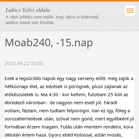
Lubics Szilvi oldala
A siker jobbára azon múlik, hogy akkor is kitartsunk,
amikor mások már feladták.
Moab240, -15.nap
2022.09.22 00:00
Ezek a legsűrűbb napok egy nagy verseny előtt: még zajlik a 
hétköznapi élet, az edzések is pörögnek, plusz zajlanak az 
előkészületek is. Ma 4:30 - kor keltem, futottam 25 kilit az 
ébredező városban - de nagyon nem esett jól. Fáradt 
voltam, fáztam, nem tudtam felpörögni. Van ez így, főleg a 
sorozatterhelések után, szóval nem gond, mert egyébként jó 
formában érzem magam. Futás után mentem rendelni, kora 
délután értem haza. Gyors ebéd Kolossal, aztán mosás, 