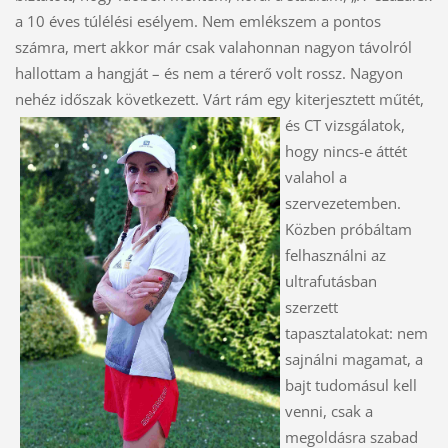
a 10 éves túlélési esélyem. Nem emlékszem a pontos
számra, mert akkor már csak valahonnan nagyon távolról
hallottam a hangját – és nem a térerő volt rossz. Nagyon
nehéz időszak következett. Várt rám egy kiterjesztett műtét,
és CT vizsgálatok,
hogy nincs-e áttét
valahol a
szervezetemben.
Közben próbáltam
felhasználni az
ultrafutásban
szerzett
tapasztalatokat: nem
sajnálni magamat, a
bajt tudomásul kell
venni, csak a
megoldásra szabad