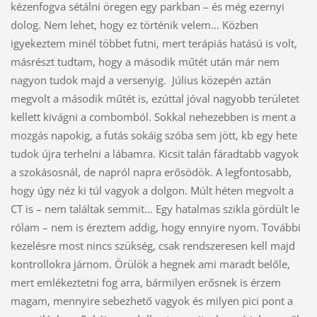
kézenfogva sétálni öregen egy parkban – és még ezernyi
dolog. Nem lehet, hogy ez történik velem… Közben
igyekeztem minél többet futni, mert terápiás hatású is volt,
másrészt tudtam, hogy a második műtét után már nem
nagyon tudok majd a versenyig. Július közepén aztán
megvolt a második műtét is, ezúttal jóval nagyobb területet
kellett kivágni a combomból. Sokkal nehezebben is ment a
mozgás napokig, a futás sokáig szóba sem jött, kb egy hete
tudok újra terhelni a lábamra. Kicsit talán fáradtabb vagyok
a szokásosnál, de napról napra erősödök. A legfontosabb,
hogy úgy néz ki túl vagyok a dolgon. Múlt héten megvolt a
CT is – nem találtak semmit… Egy hatalmas szikla gördült le
rólam – nem is éreztem addig, hogy ennyire nyom. További
kezelésre most nincs szükség, csak rendszeresen kell majd
kontrollokra járnom. Örülök a hegnek ami maradt belőle,
mert emlékeztetni fog arra, bármilyen erősnek is érzem
magam, mennyire sebezhető vagyok és milyen pici pont a