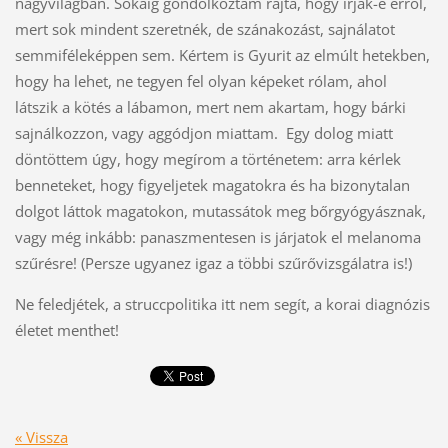
nagyvilágban. Sokáig gondolkoztam rajta, hogy írjak-e erről,
mert sok mindent szeretnék, de szánakozást, sajnálatot
semmiféleképpen sem. Kértem is Gyurit az elmúlt hetekben,
hogy ha lehet, ne tegyen fel olyan képeket rólam, ahol
látszik a kötés a lábamon, mert nem akartam, hogy bárki
sajnálkozzon, vagy aggódjon miattam. Egy dolog miatt
döntöttem úgy, hogy megírom a történetem: arra kérlek
benneteket, hogy figyeljetek magatokra és ha bizonytalan
dolgot láttok magatokon, mutassátok meg bőrgyógyásznak,
vagy még inkább: panaszmentesen is járjatok el melanoma
szűrésre! (Persze ugyanez igaz a többi szűrővizsgálatra is!)
Ne feledjétek, a struccpolitika itt nem segít, a korai diagnózis
életet menthet!
« Vissza