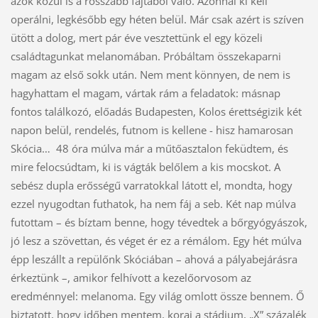
azok közül is a rosszabb fajtából való. Azonnal ki kell
operálni, legkésőbb egy héten belül. Már csak azért is szíven
ütött a dolog, mert pár éve vesztettünk el egy közeli
családtagunkat melanomában. Próbáltam összekaparni
magam az első sokk után. Nem ment könnyen, de nem is
hagyhattam el magam, vártak rám a feladatok: másnap
fontos találkozó, előadás Budapesten, Kolos érettségizik két
napon belül, rendelés, futnom is kellene - hisz hamarosan
Skócia… 48 óra múlva már a műtőasztalon feküdtem, és
mire felocsúdtam, ki is vágták belőlem a kis mocskot. A
sebész dupla erősségű varratokkal látott el, mondta, hogy
ezzel nyugodtan futhatok, ha nem fáj a seb. Két nap múlva
futottam – és bíztam benne, hogy tévedtek a bőrgyógyászok,
jó lesz a szövettan, és véget ér ez a rémálom. Egy hét múlva
épp leszállt a repülőnk Skóciában – ahová a pályabejárásra
érkeztünk –, amikor felhívott a kezelőorvosom az
eredménnyel: melanoma. Egy világ omlott össze bennem. Ő
biztatott, hogy időben mentem, korai a stádium, „X” százalék