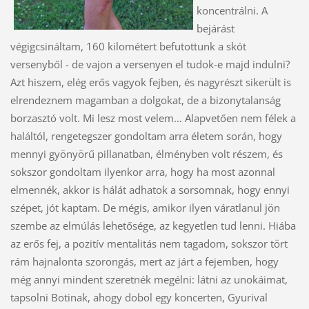
koncentrálni. A
bejárást
végigcsináltam, 160 kilométert befutottunk a skót
versenyből - de vajon a versenyen el tudok-e majd indulni?
Azt hiszem, elég erős vagyok fejben, és nagyrészt sikerült is
elrendeznem magamban a dolgokat, de a bizonytalanság
borzasztó volt. Mi lesz most velem… Alapvetően nem félek a
haláltól, rengetegszer gondoltam arra életem során, hogy
mennyi gyönyörű pillanatban, élményben volt részem, és
sokszor gondoltam ilyenkor arra, hogy ha most azonnal
elmennék, akkor is hálát adhatok a sorsomnak, hogy ennyi
szépet, jót kaptam. De mégis, amikor ilyen váratlanul jön
szembe az elmúlás lehetősége, az kegyetlen tud lenni. Hiába
az erős fej, a pozitív mentalitás nem tagadom, sokszor tört
rám hajnalonta szorongás, mert az járt a fejemben, hogy
még annyi mindent szeretnék megélni: látni az unokáimat,
tapsolni Botinak, ahogy dobol egy koncerten, Gyurival