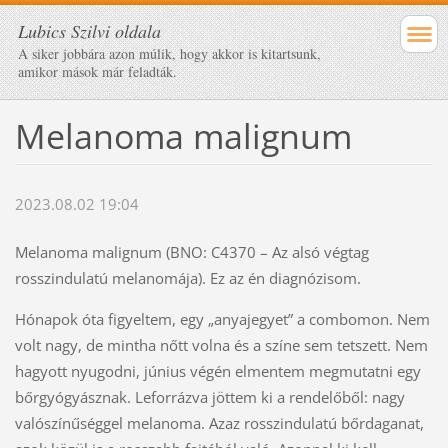
Lubics Szilvi oldala
A siker jobbára azon múlik, hogy akkor is kitartsunk,
amikor mások már feladták.
Melanoma malignum
2023.08.02 19:04
Melanoma malignum (BNO: C4370 – Az alsó végtag
rosszindulatú melanomája). Ez az én diagnózisom.
Hónapok óta figyeltem, egy „anyajegyet” a combomon. Nem
volt nagy, de mintha nőtt volna és a színe sem tetszett. Nem
hagyott nyugodni, június végén elmentem megmutatni egy
bőrgyógyásznak. Leforrázva jöttem ki a rendelőből: nagy
valószínűséggel melanoma. Azaz rosszindulatú bőrdaganat,