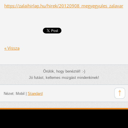
https://zalaihirlap.hu/hirek/20120908_megyegyules_zalavar
« Vissza
Örülök, hogy benéztél! :-)
Jó futást, kellemes mozgást mindenkinek!
Nézet:
Mobil
|
Standard