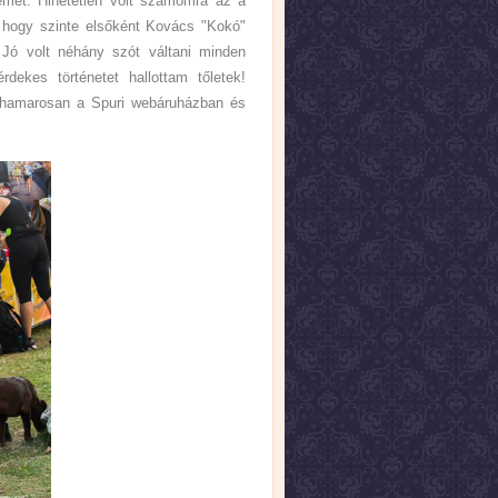
met. Hihetetlen volt számomra az a
, hogy szinte elsőként Kovács "Kokó"
 Jó volt néhány szót váltani minden
dekes történetet hallottam tőletek!
 hamarosan a Spuri webáruházban és