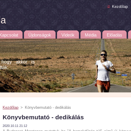
Kezdőlap
la
Kapcsolat
Újdonságok
Videók
Média
Előadás
 hogy akkor is
dták.
Kezdőlap
>
Könyvbemutató - dedikálás
Könyvbemutató - dedikálás
2020.10.11 21:12