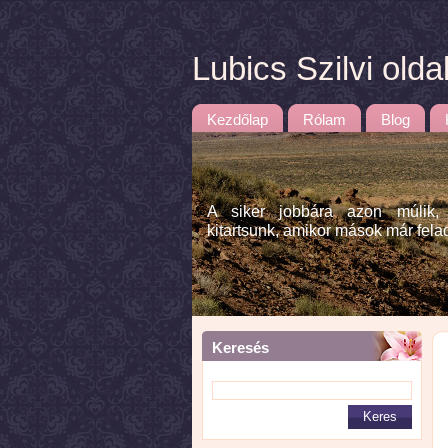
Lubics Szilvi olda
Kezdőlap
Rólam
Blog
A siker jobbára azon múlik,
kitartsunk, amikor mások már fela
Keresés