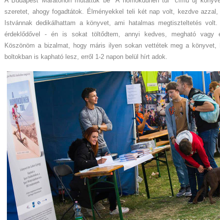
A Budapest Maratonon mutattuk be "A homokdűnén túl" című új könyve
szeretet, ahogy fogadtátok. Élményekkel teli két nap volt, kezdve azzal
Istvánnak dedikálhattam a könyvet, ami hatalmas megtiszteltetés volt.
érdeklődővel - én is sokat töltődtem, annyi kedves, megható vagy ér
Köszönöm a bizalmat, hogy máris ilyen sokan vettétek meg a könyvet,
boltokban is kapható lesz, erről 1-2 napon belül hírt adok.