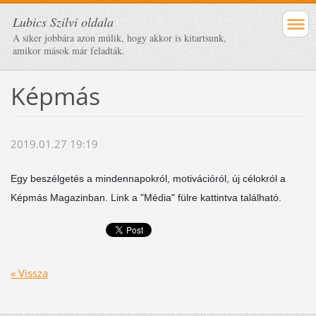
Lubics Szilvi oldala
A siker jobbára azon múlik, hogy akkor is kitartsunk,
amikor mások már feladták.
Képmás
2019.01.27 19:19
Egy beszélgetés a mindennapokról, motivációról, új célokról a
Képmás Magazinban. Link a "Média" fülre kattintva található.
« Vissza