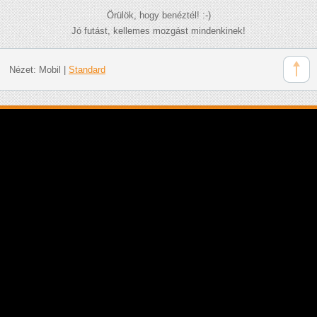
Örülök, hogy benéztél! :-)
Jó futást, kellemes mozgást mindenkinek!
Nézet:
Mobil
|
Standard