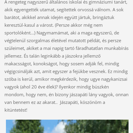
A rengeteg nagyszerű általános iskolai és gimnáziumi tanárt,
akik egyengették utamat, segítettek orvossá válnom. A sok
barátot, akikkel annak idején együtt jártuk, bringáztuk
keresztül-kasul a várost. (Persze akkor még nem
sportolóként...) Nagymamámat, aki a maga egyszerű, de
végtelenül szorgalmas életével mutatott példát, és persze
szüleimet, akiket a mai napig tartó fáradhatatlan munkabírás
jellemez. És talán leginkább a jászokra jellemző
makacsságot, konokságot, hogy sosem adják fel, mindig
végigcsinálják azt, amit egyszer a fejükbe vesznek. Ez mindig
szóba is kerül, amikor megkérdezik, hogy ugye nagykanizsai
vagyok (ahol 20 éve élek)? Ilyenkor mindig büszkén
mondom, hogy nem, én bizony jászapáti lány vagyok, onnan
van bennem ez az akarat.. Jászapáti, köszönöm a
kitüntetést!