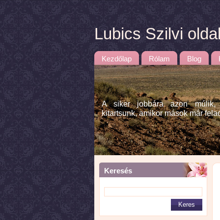
Lubics Szilvi olda
Kezdőlap
Rólam
Blog
A siker jobbára azon múlik,
kitartsunk, amikor mások már fela
Keresés