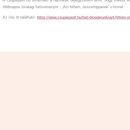
A csupasport.hu olvasható a harmadik bejegyzésem arról, hogy miként 
többnapos sivatagi futóversenyre - „Azt hittem, összeroppanok” címmel.
Az írás itt található:
https://www.csupasport.hu/heti-bloggerunk/azt-hittem-