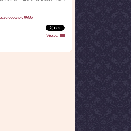
készülök az "Atacama-crossing" nevű
osszeroppanok-8658/
Vissza