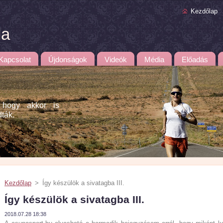
Kezdőlap
la
Kapcsolat
Újdonságok
Videók
Média
Előadás
 hogy akkor is
dták.
Kezdőlap
>
Így készülök a sivatagba III.
Így készülök a sivatagba III.
2018.07.28 18:38