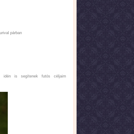
urival párban
 idén is segítenek futós céljaim