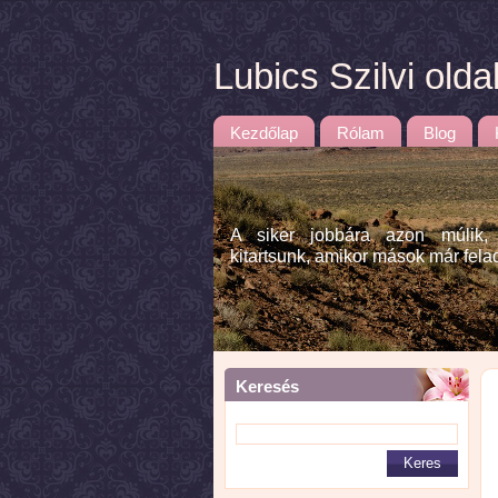
Lubics Szilvi olda
Kezdőlap
Rólam
Blog
A siker jobbára azon múlik,
kitartsunk, amikor mások már fela
Keresés