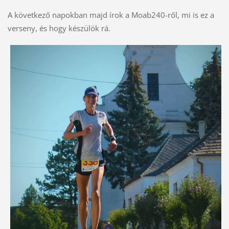
A következő napokban majd írok a Moab240-ről, mi is ez a
verseny, és hogy készülök rá.