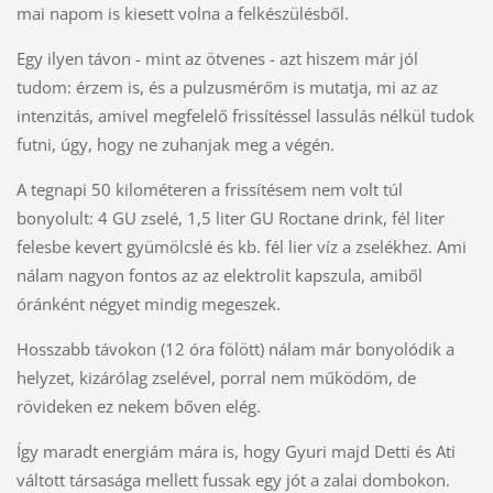
mai napom is kiesett volna a felkészülésből.
Egy ilyen távon - mint az ötvenes - azt hiszem már jól
tudom: érzem is, és a pulzusmérőm is mutatja, mi az az
intenzitás, amivel megfelelő frissítéssel lassulás nélkül tudok
futni, úgy, hogy ne zuhanjak meg a végén.
A tegnapi 50 kilométeren a frissítésem nem volt túl
bonyolult: 4 GU zselé, 1,5 liter GU Roctane drink, fél liter
felesbe kevert gyümölcslé és kb. fél lier víz a zselékhez. Ami
nálam nagyon fontos az az elektrolit kapszula, amiből
óránként négyet mindig megeszek.
Hosszabb távokon (12 óra fölött) nálam már bonyolódik a
helyzet, kizárólag zselével, porral nem működöm, de
rövideken ez nekem bőven elég.
Így maradt energiám mára is, hogy Gyuri majd Detti és Ati
váltott társasága mellett fussak egy jót a zalai dombokon.