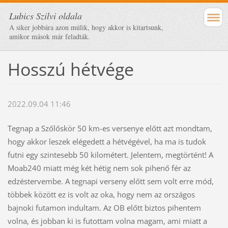
Lubics Szilvi oldala
A siker jobbára azon múlik, hogy akkor is kitartsunk,
amikor mások már feladták.
Hosszú hétvége
2022.09.04 11:46
Tegnap a Szőlőskör 50 km-es versenye előtt azt mondtam,
hogy akkor leszek elégedett a hétvégével, ha ma is tudok
futni egy szintesebb 50 kilométert. Jelentem, megtörtént!
A
Moab240 miatt még két hétig nem sok pihenő fér az
edzéstervembe. A tegnapi verseny előtt sem volt erre mód,
többek között ez is volt az oka, hogy nem az országos
bajnoki futamon indultam. Az OB előtt biztos pihentem
volna, és jobban ki is futottam volna magam, ami miatt a