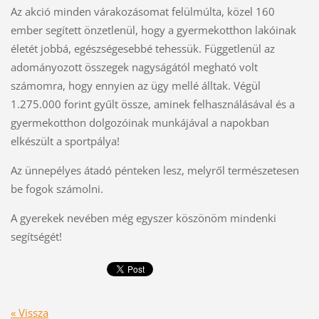
Az akció minden várakozásomat felülmúlta, közel 160
ember segített önzetlenül, hogy a gyermekotthon lakóinak
életét jobbá, egészségesebbé tehessük. Függetlenül az
adományozott összegek nagyságától megható volt
számomra, hogy ennyien az ügy mellé álltak. Végül
1.275.000 forint gyűlt össze, aminek felhasználásával és a
gyermekotthon dolgozóinak munkájával a napokban
elkészült a sportpálya!
Az ünnepélyes átadó pénteken lesz, melyről természetesen
be fogok számolni.
A gyerekek nevében még egyszer köszönöm mindenki
segítségét!
« Vissza