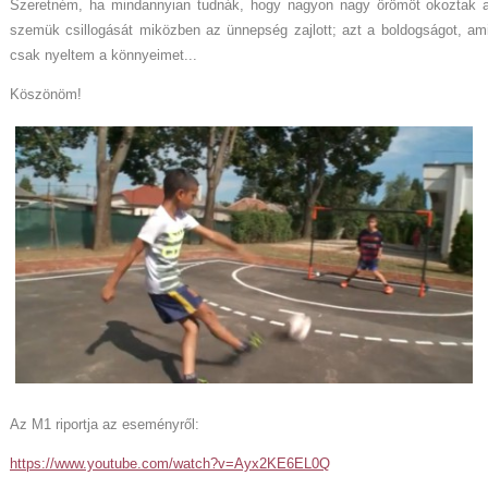
Szeretném, ha mindannyian tudnák, hogy nagyon nagy örömöt okoztak a g
szemük csillogását miközben az ünnepség zajlott; azt a boldogságot, ami
csak nyeltem a könnyeimet...
Köszönöm!
Az M1 riportja az eseményről:
https://www.youtube.com/watch?v=Ayx2KE6EL0Q