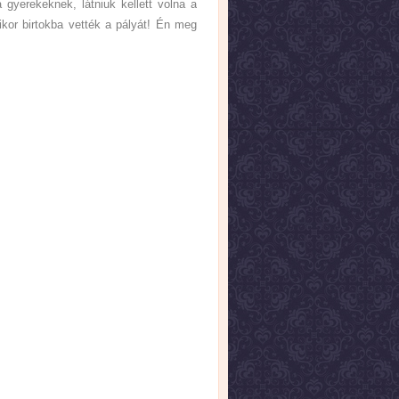
yerekeknek, látniuk kellett volna a
kor birtokba vették a pályát! Én meg