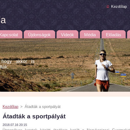
Kezdőlap
la
Kapcsolat
Újdonságok
Videók
Média
Előadás
 hogy akkor is
dták.
Kezdőlap
>
Átadták a sportpályát
Átadták a sportpályát
2018.07.16 20:15