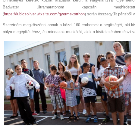
Ünnepélyes keretek között átadásra került a Nagykanizsai Gyermekott
Badwater Ultramaratonom kapcsán meghirdet
(
https://lubicsoliver.wixsite.com/gyermekotthon
) során összegyűlt pénzből v
Szeretném megköszönni annak a közel 160 embernek a segítségét, aki ki
pálya megépítéséhez, és mindazok munkáját, akik a kivitelezésben részt v