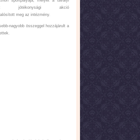
hon sportpályája, melyet a tavalyi
ett jótékonysági akció
alósított meg az intézmény.
sebb-nagyobb összeggel hozzájárult a
ettek.