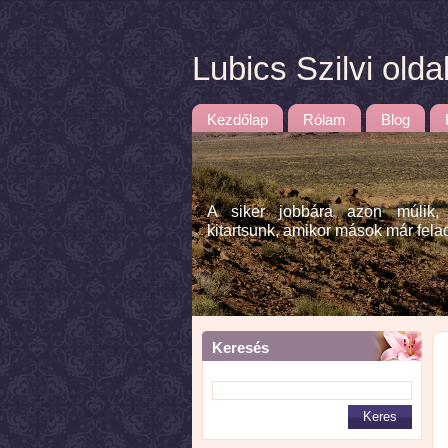
Lubics Szilvi olda
Kezdőlap
Rólam
Blog
A siker jobbára azon múlik,
kitartsunk, amikor mások már fela
Keresés