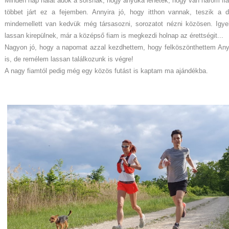
Minden nap hálát adok a sorsnak, hogy anyuka lehetek, hogy van három f
többet járt ez a fejemben. Annyira jó, hogy itthon vannak, teszik a d
mindemellett van kedvük még társasozni, sorozatot nézni közösen. Igye
lassan kirepülnek, már a középső fiam is megkezdi holnap az érettségit...
Nagyon jó, hogy a napomat azzal kezdhettem, hogy felköszönthettem An
is, de remélem lassan találkozunk is végre!
A nagy fiamtól pedig még egy közös futást is kaptam ma ajándékba.