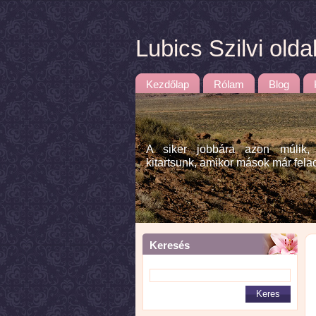
Lubics Szilvi olda
Kezdőlap
Rólam
Blog
A siker jobbára azon múlik,
kitartsunk, amikor mások már fela
Keresés