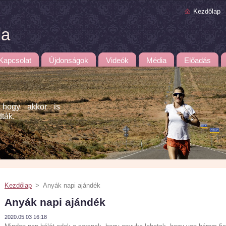
Kezdőlap
la
Kapcsolat
Újdonságok
Videók
Média
Előadás
 hogy akkor is
dták.
Kezdőlap
>
Anyák napi ajándék
Anyák napi ajándék
2020.05.03 16:18