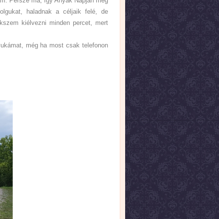
iam. Persze ma, így Anyák Napján még
olgukat, haladnak a céljaik felé, de
kszem kiélvezni minden percet, mert
yukámat, még ha most csak telefonon